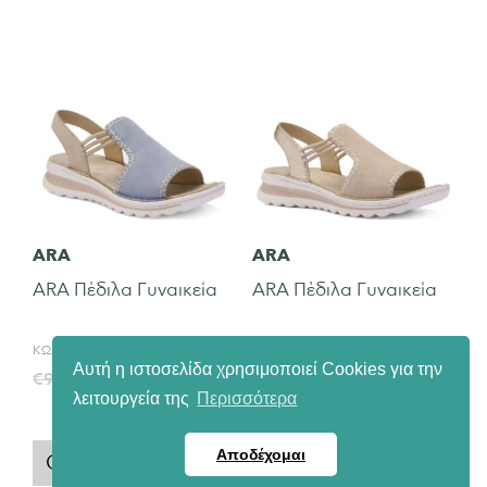
ARA
ARA
ARA Πέδιλα Γυναικεία
ARA Πέδιλα Γυναικεία
ΚΩΔ:
ARA 47225-02
ΚΩΔ:
ARA 47225-08
Αυτή η ιστοσελίδα χρησιμοποιεί Cookies για την
€
89,90
€
89,90
€
99,90
€
99,90
λειτουργεία της
Περισσότερα
Αποδέχομαι
QUICK VIEW
QUICK VIEW