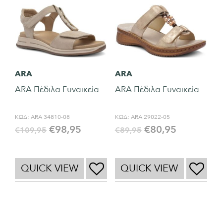
ARA
ARA
ARA Πέδιλα Γυναικεία
ARA Πέδιλα Γυναικεία
ΚΩΔ:
ARA 34810-08
ΚΩΔ:
ARA 29022-05
€
98,95
€
80,95
€
109,95
€
89,95
QUICK VIEW
QUICK VIEW