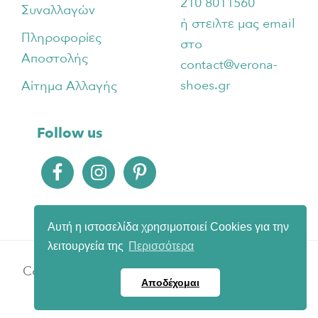
210 8011560
Συναλλαγών
ή στειλτε μας email
Πληροφορίες
στο
Αποστολής
contact@verona-
shoes.gr
Αίτημα Αλλαγής
Follow us
Αυτή η ιστοσελίδα χρησιμοποιεί Cookies για την
λειτουργεία της
Περισσότερα
Copyright © 2026 · Verona Shoes | Carried and
Αποδέχομαι
Supported by
botLane