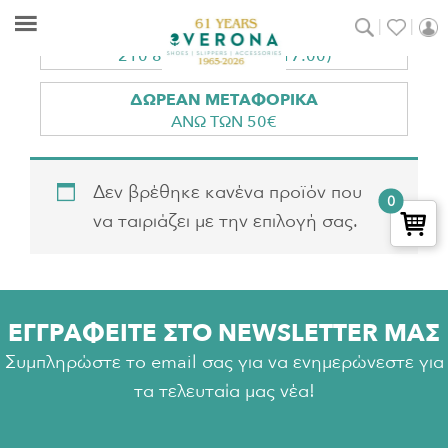
Skip
Skip
Skip
ΤΗΛ. ΠΑΡΑΓΓΕΛΙΕΣ
to
to
to
210 8011560 (10:00-17:00)
main
primary
footer
Verona
Shoes
content
sidebar
ΔΩΡΕΑΝ ΜΕΤΑΦΟΡΙΚΑ
Shoes
|
ΑΝΩ ΤΩΝ 50€
Slippers
|
Δεν βρέθηκε κανένα προϊόν που
0
Accessories
να ταιριάζει με την επιλογή σας.
ΕΓΓΡΑΦΕΙΤΕ ΣΤΟ NEWSLETTER ΜΑΣ
Συμπληρώστε το email σας για να ενημερώνεστε για
τα τελευταία μας νέα!