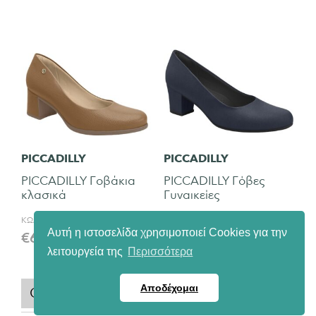
PICCADILLY
PICCADILLY
PICCADILLY Γοβάκια
PICCADILLY Γόβες
κλασικά
Γυναικείες
ΚΩΔ:
PICCADILLY 779 25616
ΚΩΔ:
PICCADILLY 779-25501
Αυτή η ιστοσελίδα χρησιμοποιεί Cookies για την
€
69,00
€
59,00
λειτουργεία της
Περισσότερα
Αποδέχομαι
QUICK VIEW
QUICK VIEW