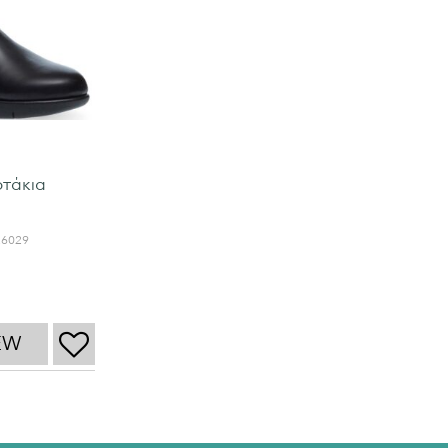
τάκια
26029
5
EW