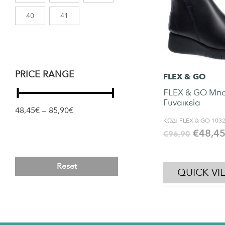
40
41
PRICE RANGE
FLEX & GO
FLEX & GO Μπο
Γυναικεία
48,45€ — 85,90€
ΚΩΔ:
FLEX & GO 103
€
48,4
€
96,90
Reset
QUICK VI