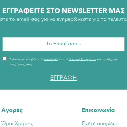
ΕΓΓΡΑΦΕΙΤΕ ΣΤΟ NEWSLETTER ΜΑΣ
τε το email σας για να ενημερώνεστε για τα τελευταί
Δηλώνω ότι γνωρίζω τον
Κανονισμό
και την
Πολιτική Απορρήτου
και αποδέχομαι
τους όρους τους.
ΕΓΓΡΑΦΗ
Αγορές
Επικοινωνία
Όροι Χρήσης
Έχετε απορίες;