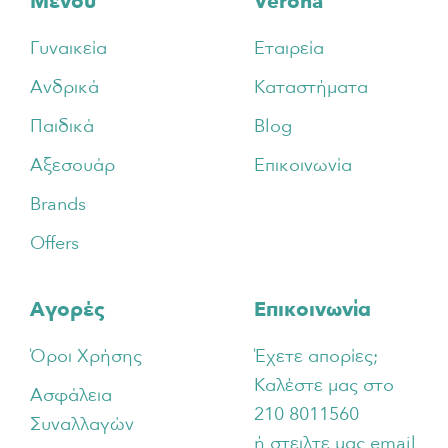
Footer
Μενού
Verona
Γυναικεία
Εταιρεία
Ανδρικά
Καταστήματα
Παιδικά
Blog
Αξεσουάρ
Επικοινωνία
Brands
Offers
Αγορές
Επικοινωνία
Όροι Χρήσης
Έχετε απορίες;
Καλέστε μας στο
Ασφάλεια
210 8011560
Συναλλαγών
ή στειλτε μας email