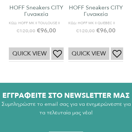
HOFF Sneakers CITY
HOFF Sneakers CITY
Γυναικεία
Γυναικεία
ΚΩΔ:
HOFF MK II TOULOUSE II
ΚΩΔ:
HOFF MK II QUEBEC II
€
96,00
€
96,00
€
120,00
€
120,00
QUICK VIEW
QUICK VIEW
ΕΓΓΡΑΦΕΙΤΕ ΣΤΟ NEWSLETTER ΜΑΣ
Συμπληρώστε το email σας για να ενημερώνεστε για
τα τελευταία μας νέα!