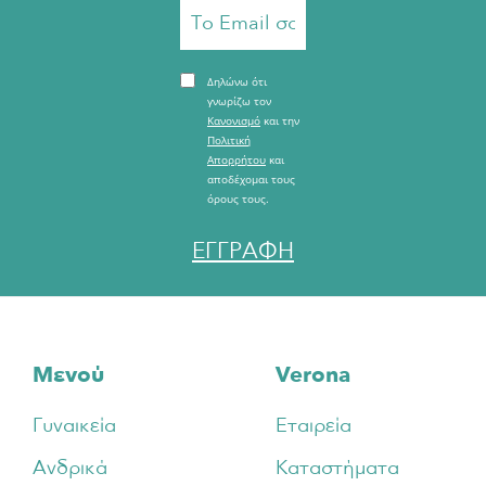
Δηλώνω ότι
γνωρίζω τον
Κανονισμό
και την
Πολιτική
Απορρήτου
και
αποδέχομαι τους
όρους τους.
ΕΓΓΡΑΦΗ
Footer
Μενού
Verona
Γυναικεία
Εταιρεία
Ανδρικά
Καταστήματα