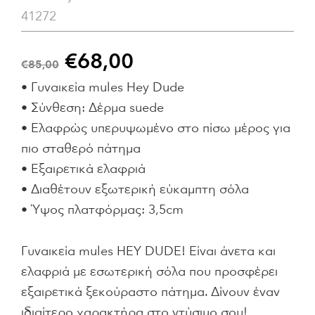
41272
€
68,00
€
85,00
• Γυναικεία mules Hey Dude
• Σύνθεση: Δέρμα suede
• Ελαφρώς υπερυψωμένο στο πίσω μέρος για
πιο σταθερό πάτημα
• Εξαιρετικά ελαφριά
• Διαθέτουν εξωτερική εύκαμπτη σόλα
• Ύψος πλατφόρμας: 3,5cm
Γυναικεία mules HEY DUDE! Είναι άνετα και
ελαφριά με εσωτερική σόλα που προσφέρει
εξαιρετικά ξεκούραστο πάτημα. Δίνουν έναν
ιδιαίτερο χαρακτήρα στο ντύσιμο σου!