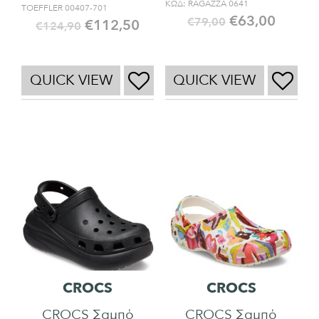
ΚΩΔ:
RAGAZZA 0641
TOEFFLER 00407-701
€
63,00
€
79,00
€
112,50
€
124,90
QUICK VIEW
QUICK VIEW
CROCS
CROCS
CROCS Σαμπό
CROCS Σαμπό