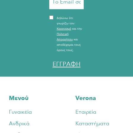
Δηλώνω ότι
γνωρίζω τον
Κανονισμό
και την
Πολιτική
Απορρήτου
και
αποδέχομαι τους
όρους τους.
ΕΓΓΡΑΦΗ
Footer
Μενού
Verona
Γυναικεία
Εταιρεία
Ανδρικά
Καταστήματα