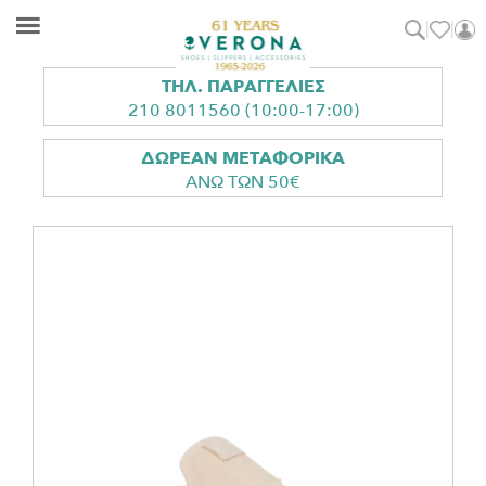
Skip
Skip
Αρχική σελίδα
/
Γυναικεία
/
Σαμπό
/ HEY DUDE Mules Γυναικεία
to
to
main
footer
ΤΗΛ. ΠΑΡΑΓΓΕΛΙΕΣ
Verona
Shoes
content
Shoes
210 8011560 (10:00-17:00)
|
Slippers
ΔΩΡΕΑΝ ΜΕΤΑΦΟΡΙΚΑ
ΑΝΩ ΤΩΝ 50€
|
Accessories