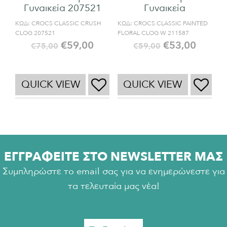
Γυναικεία 207521
Γυναικεία
ΚΩΔ:
CROCS CLASSIC CRUSH
ΚΩΔ:
CROCS CLASSIC PAINTED
CLOG 207521
FLORAL CLOG W 211587
€
59,00
€
53,00
€
75,00
€
59,00
QUICK VIEW
QUICK VIEW
ΕΓΓΡΑΦΕΙΤΕ ΣΤΟ NEWSLETTER ΜΑΣ
Συμπληρώστε το email σας για να ενημερώνεστε για
τα τελευταία μας νέα!