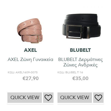
AXEL
BLUBELT
AXEL Ζώνη Γυναικεία
BLUBELT Δερμάτινες
Ζώνες Ανδρικές
ΚΩΔ:
AXEL1609-0075
ΚΩΔ:
BLUBEL T 16
€
27,90
€
35,00
QUICK VIEW
QUICK VIEW