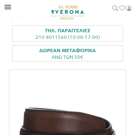
Skip
Skip
Αρχική σελίδα
/
Αξεσουάρ
/
Ζώνες
/ BLUBELT Δερμάτινες Ζώνες
to
to
Ανδρικές
main
footer
Verona
Shoes
content
Shoes
ΤΗΛ. ΠΑΡΑΓΓΕΛΙΕΣ
|
210 8011560 (10:00-17:00)
Slippers
ΔΩΡΕΑΝ ΜΕΤΑΦΟΡΙΚΑ
|
ΑΝΩ ΤΩΝ 50€
Accessories